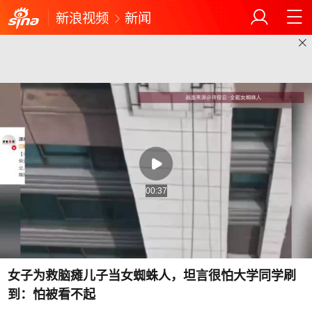
新浪视频
新闻
00:37
女子为救脑瘫儿子当女蜘蛛人，坦言很怕大学同学刷
到：怕被看不起