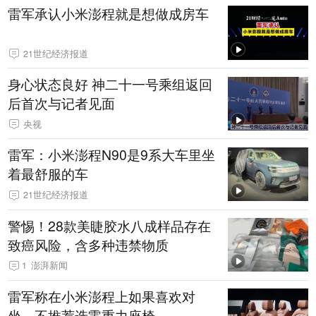
雷军承认小米澎程就是想做成房车
21世纪经济报道
身心状态良好 神二十一号乘组返回
后首次与记者见面
央视
雷军：小米澎程N90是9系大车里坐
着最舒服的车
21世纪经济报道
警惕！28款美睫胶水八成样品存在
致癌风险，含多种违禁物质
1
澎湃新闻
雷军称在小米澎程上如果喜欢对
坐，不推荐选零重力座椅