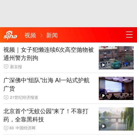
视频
新闻
视频｜女子犯懒连续6次高空抛物被
通州警方刑拘
新京报
广深佛中“组队”出海 AI一站式护航
广货
21世纪经济报道
北京首个“无蚊公园”来了！不靠打
药，全靠黑科技
83
中国经济网