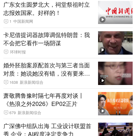
广东女生圆梦北大，祠堂祭祖时立
志报效国家。好样的！
1
中国新闻网
卡尼借提词器故障调侃特朗普：我
不会把它看作一场阴谋
环球时报
婚外胚胎案原配首次与第三者当面
对质：她说她没有错，没有要来破
坏我的家庭
1638
新浪新闻综合
萧敬腾鲁豫时隔七年再度对谈丨
《热浪之外2026》EP02正片
679
新浪新闻综合
广深佛中组队出海 工业设计联盟首
秀 企业：AI程度决定竞争力