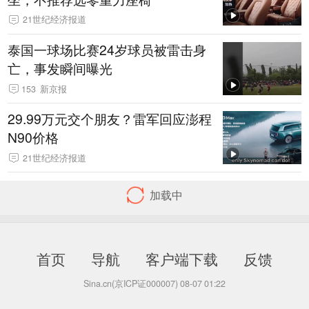
21世纪经济报道
泰国一球场比赛24岁球员被雷击身
亡，事发瞬间曝光
153
新京报
29.99万元交个朋友？雷军回应澎程
N90价格
21世纪经济报道
制胜丨第六集《联战联胜》
大道行天下｜“以天下之利为
利”——中国元首外交的世界情怀与
大国气派
45