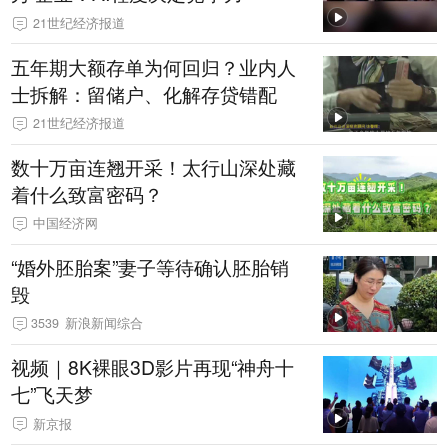
21世纪经济报道
五年期大额存单为何回归？业内人
士拆解：留储户、化解存贷错配
21世纪经济报道
数十万亩连翘开采！太行山深处藏
着什么致富密码？
中国经济网
“婚外胚胎案”妻子等待确认胚胎销
毁
3539
新浪新闻综合
视频｜8K裸眼3D影片再现“神舟十
七”飞天梦
新京报