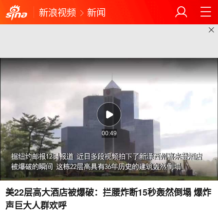
新浪视频
新闻
00:49
美22层高大酒店被爆破：拦腰炸断15秒轰然倒塌 爆炸
声巨大人群欢呼