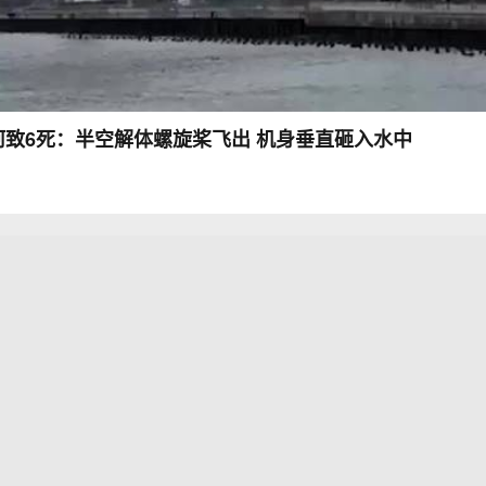
致6死：半空解体螺旋桨飞出 机身垂直砸入水中