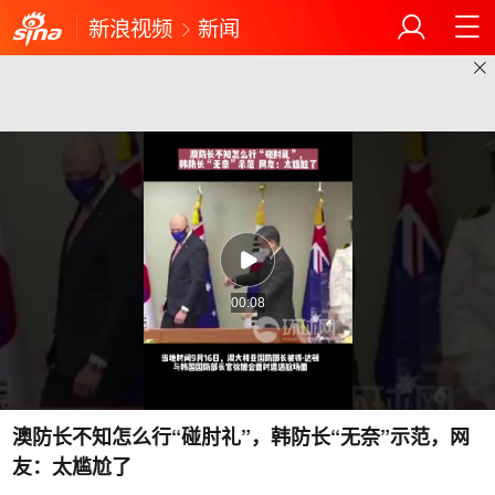
新浪视频
新闻
00:08
澳防长不知怎么行“碰肘礼”，韩防长“无奈”示范，网
友：太尴尬了