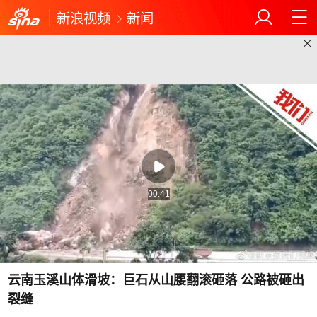
新浪视频
新闻
00:41
云南玉溪山体滑坡：巨石从山腰翻滚砸落 公路被砸出
裂缝