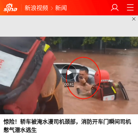
新浪视频
新闻
00:41
惊险！轿车被淹水漫司机颈部，消防开车门瞬间司机
憋气潜水逃生