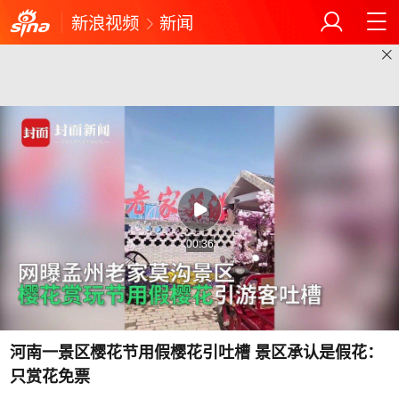
新浪视频
新闻
00:36
河南一景区樱花节用假樱花引吐槽 景区承认是假花：
只赏花免票