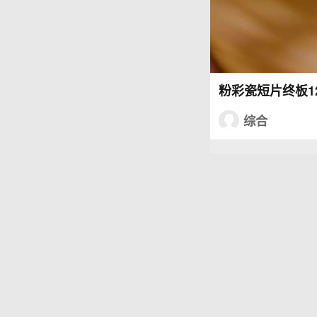
粉彩瓷短片终板12
综合