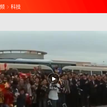
频
科技
02:50