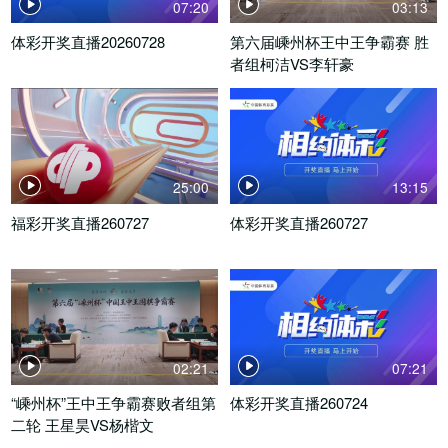
07:20
03:13
体彩开奖直播20260728
第六届嵊州杯王中王争霸赛 胜
者组柯洁VS李轩豪
25:00
13:15
福彩开奖直播260727
体彩开奖直播260727
02:21
07:21
“嵊州杯”王中王争霸赛败者组第
体彩开奖直播260724
二轮 王星昊VS杨楷文