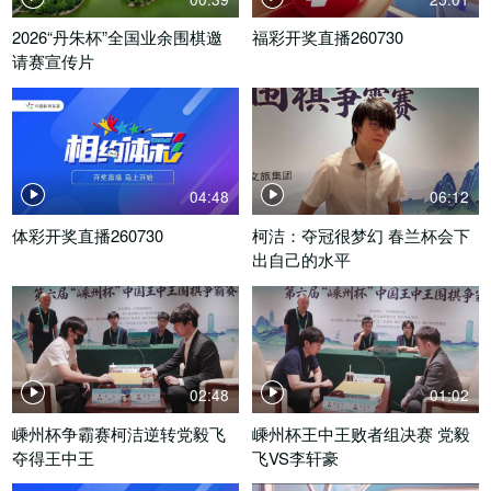
2026“丹朱杯”全国业余围棋邀
福彩开奖直播260730
请赛宣传片
04:48
06:12
体彩开奖直播260730
柯洁：夺冠很梦幻 春兰杯会下
出自己的水平
02:48
01:02
嵊州杯争霸赛柯洁逆转党毅飞
嵊州杯王中王败者组决赛 党毅
夺得王中王
飞VS李轩豪