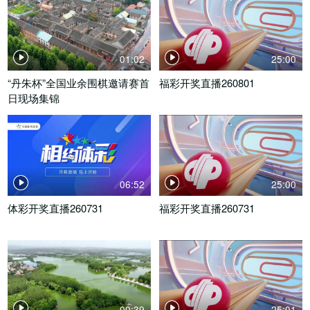
01:02
25:00
“丹朱杯”全国业余围棋邀请赛首
福彩开奖直播260801
日现场集锦
06:52
25:00
体彩开奖直播260731
福彩开奖直播260731
00:39
25:01