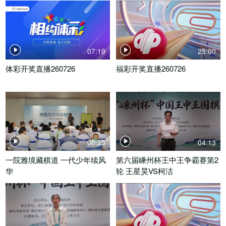
07:19
25:00
体彩开奖直播260726
福彩开奖直播260726
00:25
04:13
一院雅境藏棋道 一代少年续风
第六届嵊州杯王中王争霸赛第2
华
轮 王星昊VS柯洁