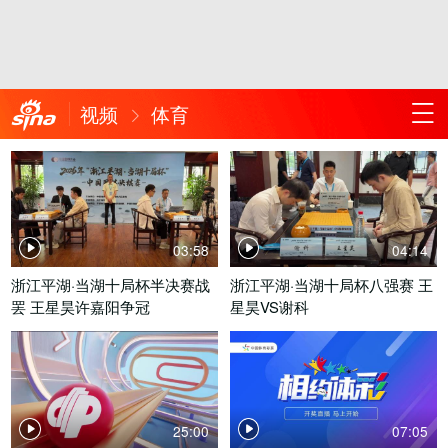
视频
体育
03:58
04:14
浙江平湖·当湖十局杯半决赛战
浙江平湖·当湖十局杯八强赛 王
罢 王星昊许嘉阳争冠
星昊VS谢科
25:00
07:05