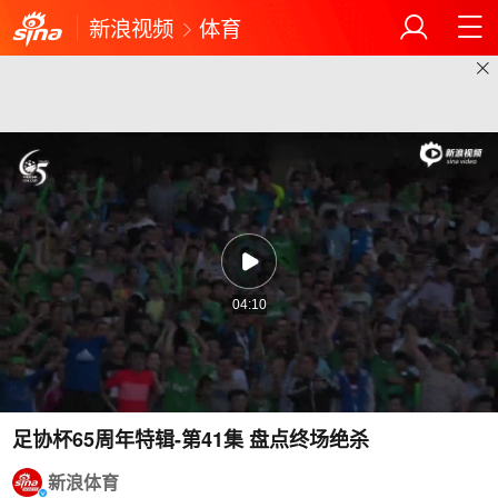
新浪视频
体育
04:10
足协杯65周年特辑-第41集 盘点终场绝杀
新浪体育