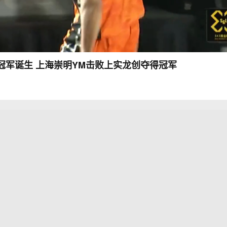
冠军诞生 上海崇明YM击败上实龙创夺得冠军