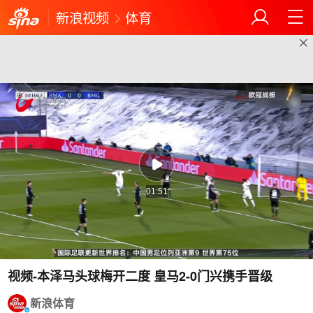
新浪视频
体育
01:51
视频-本泽马头球梅开二度 皇马2-0门兴携手晋级
新浪体育