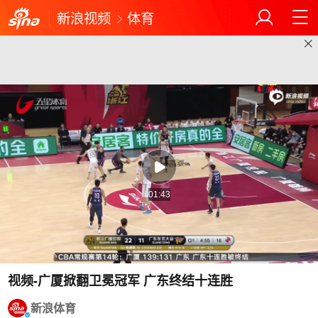
新浪视频
体育
01:43
视频-广厦掀翻卫冕冠军 广东终结十连胜
新浪体育