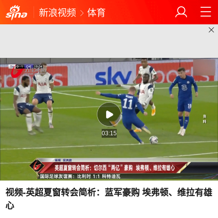
新浪视频
体育
03:15
视频-英超夏窗转会简析：蓝军豪购 埃弗顿、维拉有雄
心