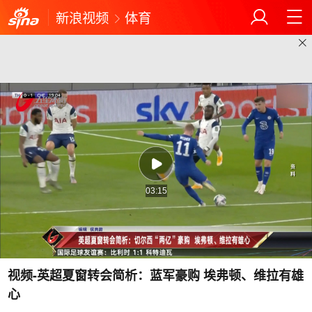
新浪视频
体育
03:15
视频-英超夏窗转会简析：蓝军豪购 埃弗顿、维拉有雄
心