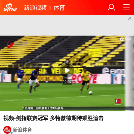
新浪视频
体育
02:07
视频-剑指联赛冠军 多特蒙德期待乘胜追击
新浪体育