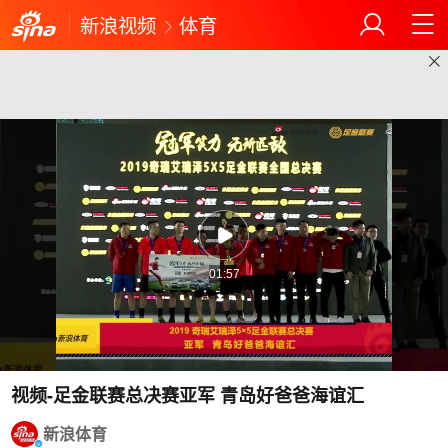
新浪视频
体育
01:57
视频-足金联赛总决赛亚军 青岛好爸爸海谊汇
新浪体育