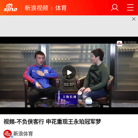
新浪视频
体育
02:37
视频-不负侠客行 申花重现王永珀冠军梦
新浪体育