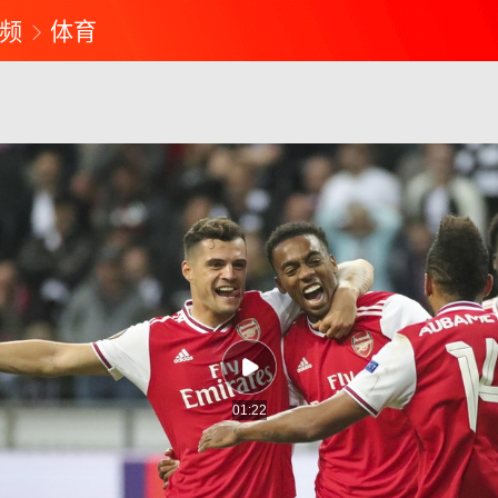
频
体育
01:22