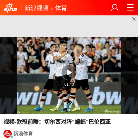
新浪视频
体育
01:43
视频-欧冠前瞻：切尔西对阵“蝙蝠”巴伦西亚
新浪体育