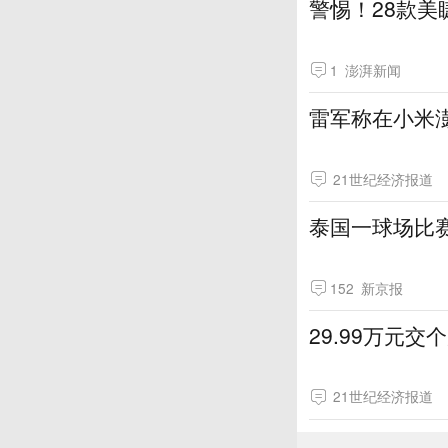
警惕！28款
1
澎湃新闻
雷军称在小米
21世纪经济报道
泰国一球场比
152
新京报
29.99万元
21世纪经济报道
制胜丨第六集