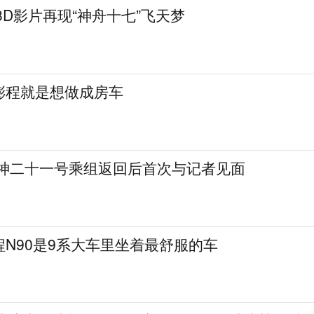
3D影片再现“神舟十七”飞天梦
澎程就是想做成房车
 神二十一号乘组返回后首次与记者见面
N90是9系大车里坐着最舒服的车