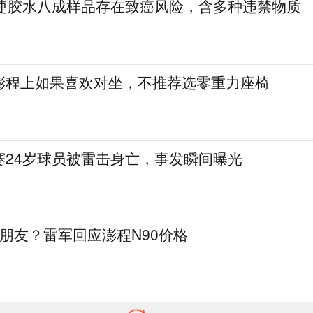
美睫胶水八成样品存在致癌风险，含多种违禁物质
澎程上如果喜欢对坐，不推荐选零重力座椅
赛24岁球员被雷击身亡，事发瞬间曝光
交个朋友？雷军回应澎程N90价格
《联战联胜》