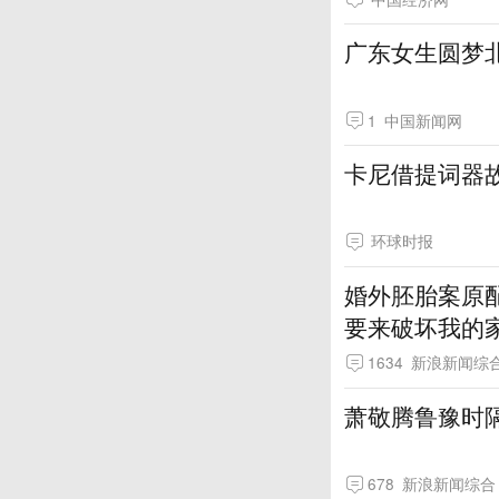
广东女生圆梦
1
中国新闻网
卡尼借提词器
环球时报
婚外胚胎案原
要来破坏我的
1634
新浪新闻综
萧敬腾鲁豫时隔
678
新浪新闻综合