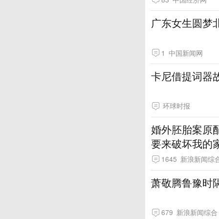
广东女生圆梦
1
中国新闻网
卡尼借提词器
环球时报
婚外胚胎案原
要来破坏我的
1645
新浪新闻综
萧敬腾鲁豫时隔
679
新浪新闻综合