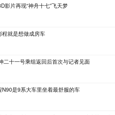
3D影片再现“神舟十七”飞天梦
澎程就是想做成房车
 神二十一号乘组返回后首次与记者见面
N90是9系大车里坐着最舒服的车