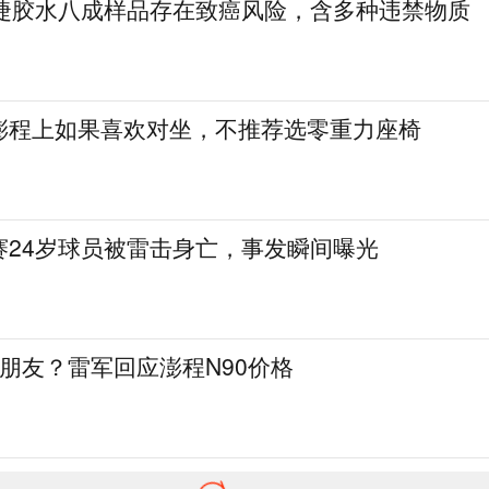
美睫胶水八成样品存在致癌风险，含多种违禁物质
澎程上如果喜欢对坐，不推荐选零重力座椅
赛24岁球员被雷击身亡，事发瞬间曝光
交个朋友？雷军回应澎程N90价格
《联战联胜》