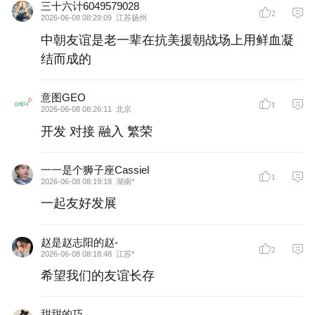
三十六计6049579028
2
2026-06-08 08:29:09
江苏扬州
中朝友谊是老一辈在抗美援朝战场上用鲜血凝
结而成的
意图GEO
1
2026-06-08 08:26:11
北京
开发 对接 融入 繁荣
一一是个狮子座Cassiel
1
2026-06-08 08:19:18
湖南*
一起友好发展
赵是赵志阳的赵-
2
2026-06-08 08:18:48
江苏*
希望我们的友谊长存
甜甜的巧