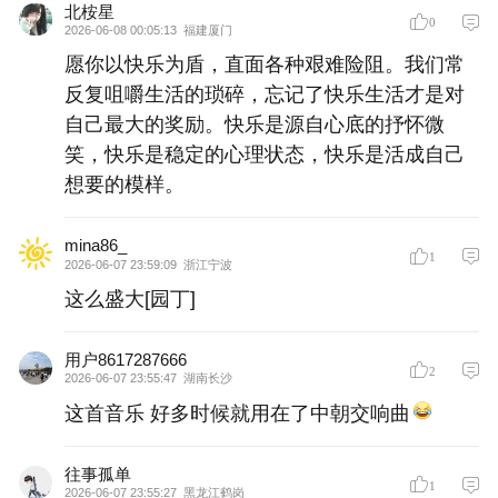
北桉星
0
2026-06-08 00:05:13
福建厦门
愿你以快乐为盾，直面各种艰难险阻。我们常
反复咀嚼生活的琐碎，忘记了快乐生活才是对
自己最大的奖励。快乐是源自心底的抒怀微
笑，快乐是稳定的心理状态，快乐是活成自己
想要的模样。
mina86_
1
2026-06-07 23:59:09
浙江宁波
这么盛大[园丁]
用户8617287666
2
2026-06-07 23:55:47
湖南长沙
这首音乐 好多时候就用在了中朝交响曲
往事孤单
1
2026-06-07 23:55:27
黑龙江鹤岗