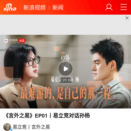
新浪视频
新闻
2:20:10
《言外之易》EP01丨易立竞对话孙杨
易立竞丨言外之易