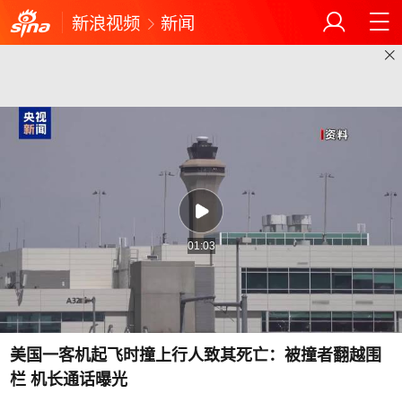
新浪视频
新闻
01:03
美国一客机起飞时撞上行人致其死亡：被撞者翻越围
栏 机长通话曝光