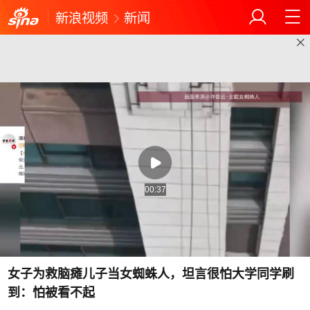
新浪视频
新闻
00:37
女子为救脑瘫儿子当女蜘蛛人，坦言很怕大学同学刷
到：怕被看不起