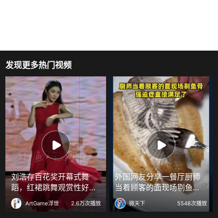
发现更多热门视频
刘浩存百花奖开幕式舞
外国网友分享一餐厅厨师
蹈，红裙跳舞观赏性好强
当着顾客的面现场剔鱼
！
骨，强迫症直接满足了
ArtGame浮世
2.6万次播放
微天下
5548次播放