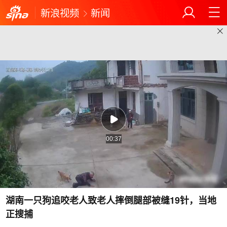
新浪视频
新闻
00:37
湖南一只狗追咬老人致老人摔倒腿部被缝19针，当地
正搜捕