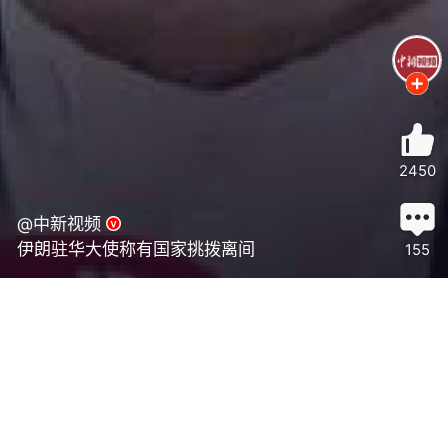
2450
@中新视频
伊朗驻华大使称有国家挑拨离间
155