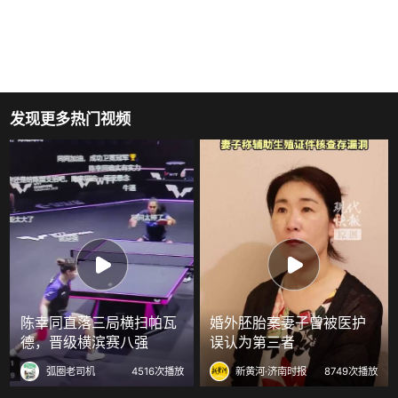
发现更多热门视频
陈幸同直落三局横扫帕瓦
婚外胚胎案妻子曾被医护
德，晋级横滨赛八强
误认为第三者
弧圈老司机
4516次播放
新黄河·济南时报
8749次播放