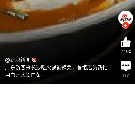
2400
@新浪新闻
广东游客来长沙吃火锅被辣哭，餐馆店员帮忙
用白开水烫白菜
117