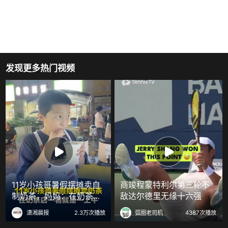
发现更多热门视频
11岁小孩哥暑假摆摊卖自
商竣程蒙特利尔第三轮不
制奶茶，妈妈：在奶茶店
敌达尔德里无缘十六强
能待一上午，看1小时回来
潇湘晨报
2.3万次播放
弧圈老司机
4387次播放
自己研究