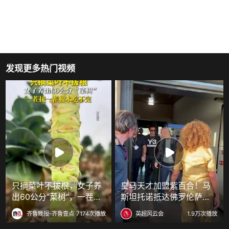
发现更多热门视频
只摘菜叶不拔根，女子养
皇马天才加盟紫百合！马
出60公分“菜树”，一茬接
斯坦托诺抵达佛罗伦萨，
一茬根本吃不完
收获球迷狂热追捧
齐鲁晚报-齐鲁壹点
7174次播放
英超风云会
1.9万次播放