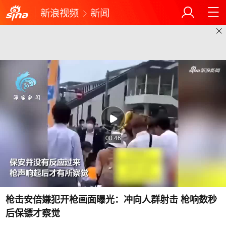
新浪视频
新闻
00:46
枪击安倍嫌犯开枪画面曝光：冲向人群射击 枪响数秒
后保镖才察觉