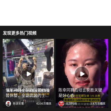
发现更多热门视频
俄军冲锋小队返回营地短
陈幸同赛后坦言获胜关键
暂休整，全副武装的士兵
是好心态
跟着音乐节奏跳舞
新浪军事
4336次播放
北京时间
3.8万次播放