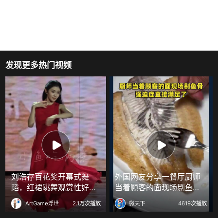
发现更多热门视频
刘浩存百花奖开幕式舞
外国网友分享一餐厅厨师
蹈，红裙跳舞观赏性好强
当着顾客的面现场剔鱼
！
骨，强迫症直接满足了
ArtGame浮世
2.1万次播放
微天下
4619次播放