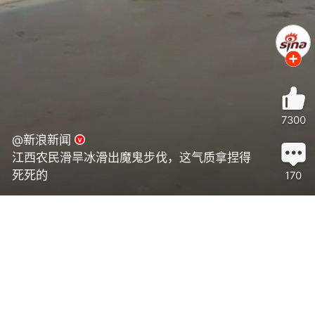
7300
@新浪新闻
江西农民滑旱冰滑出魔鬼步伐，这气质拿捏得
死死的
170