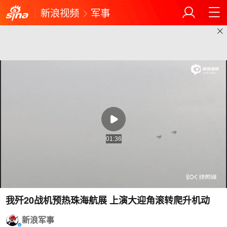
新浪视频
军事
01:36
我歼20战机预热珠海航展 上演大迎角滚转爬升机动
新浪军事