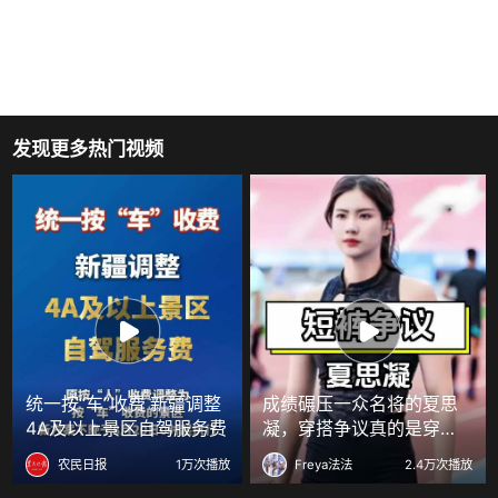
发现更多热门视频
统一按“车”收费 新疆调整
成绩碾压一众名将的夏思
4A及以上景区自驾服务费
凝，穿搭争议真的是穿衣
太张扬？ 明星人物传
农民日报
1万次播放
Freya法法
2.4万次播放