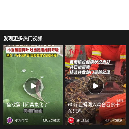
发现更多热门视频
鱼戏莲叶间具象化了
60斤巨蟒闯入鸡舍吞食十
余只鸡
小莉帮忙
1.9万次播放
沸点视频
4.7万次播放