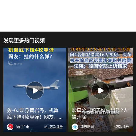
发现更多热门视频
轰-6J现身黄岩岛，机翼
烟草公司职工婚内出轨2人
底下挂4枚导弹！网友：
被开除
挂的什么弹？
厦门广电
16.1万次播放
津云新闻
1.6万次播放