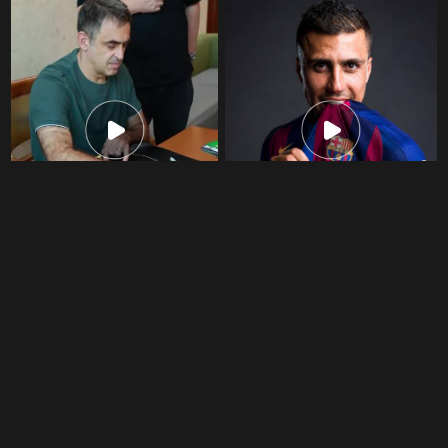
看看谁来了~斯诺克传奇
穆里尼奥震惊巴萨签下罗
奥沙利文
德里，个人条款达成
咪咕体育
3897次播放
咪咕体育
5.2万次播放