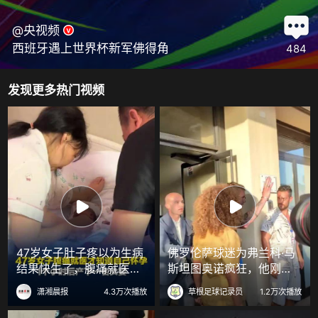
@央视频
西班牙遇上世界杯新军佛得角
484
发现更多热门视频
47岁女子肚子疼以为生病
佛罗伦萨球迷为弗兰科·马
结果快生了，腹痛就医才
斯坦图奥诺疯狂，他刚从
知怀孕1小时后产下女婴
皇家马德里租借加盟！
潇湘晨报
4.3万次播放
草根足球记录员
1.2万次播放