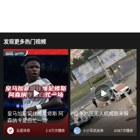
发现更多热门视频
皇马加薪留住维尼修斯 阿
战争地区无人机威胁未躲
森纳今夏白忙一场
过
五星体育
2.6万次播放
小小军武迷弟
4387次播放