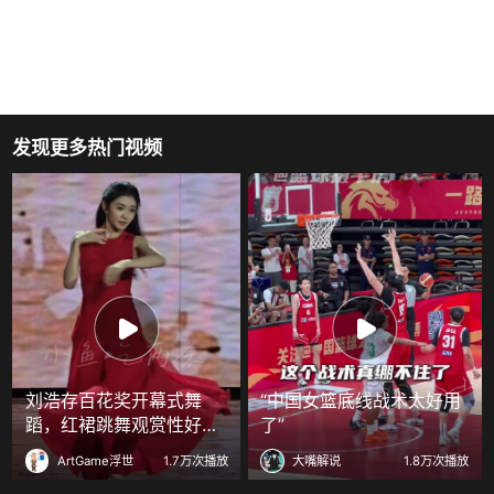
发现更多热门视频
刘浩存百花奖开幕式舞
“中国女篮底线战术太好用
蹈，红裙跳舞观赏性好强
了”
！
ArtGame浮世
1.7万次播放
大嘴解说
1.8万次播放