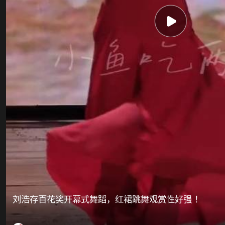
刘浩存百花奖开幕式舞蹈，红裙跳舞观赏性好强 ！