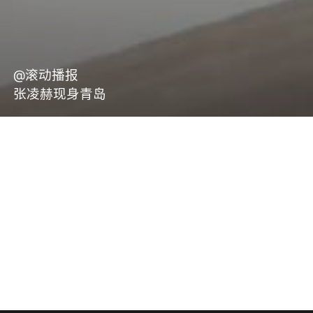
@滚动播报
张凌赫现身青岛