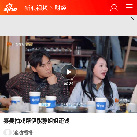
新浪视频
财经
00:26
秦昊拍戏帮伊能静姐姐还钱
滚动播报