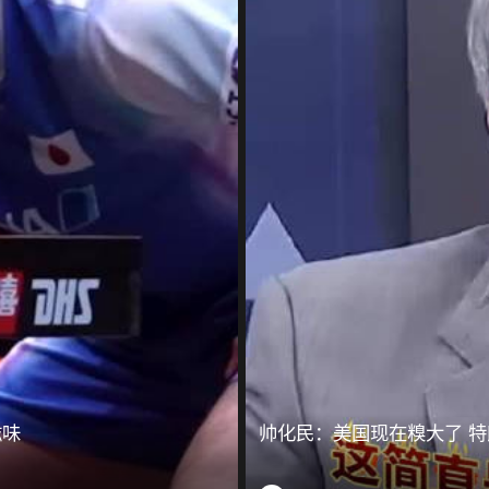
滋味
帅化民：美国现在糗大了 特