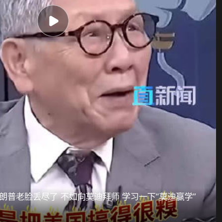
朗普老脸丢尽了 不如向莫迪拜师 学习一下“莫迪赢学”