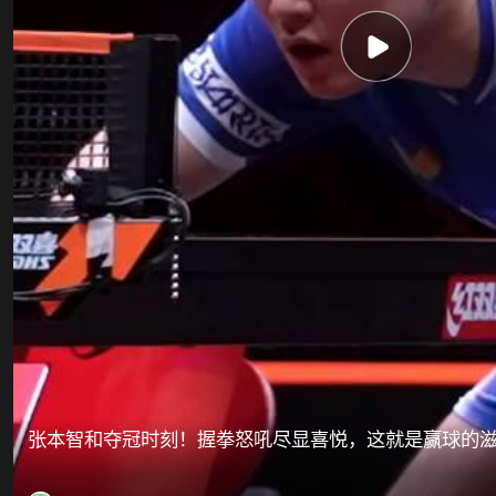
张本智和夺冠时刻！握拳怒吼尽显喜悦，这就是赢球的