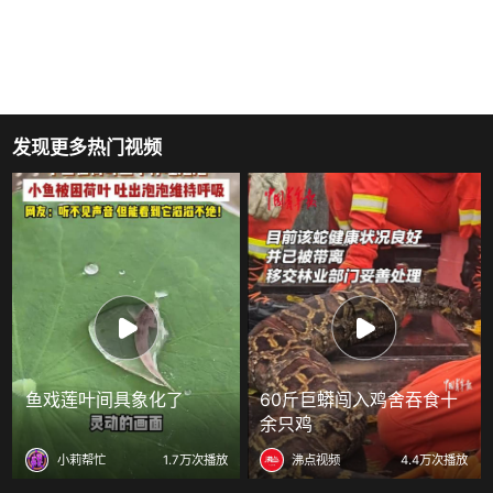
发现更多热门视频
鱼戏莲叶间具象化了
60斤巨蟒闯入鸡舍吞食十
余只鸡
小莉帮忙
1.7万次播放
沸点视频
4.4万次播放