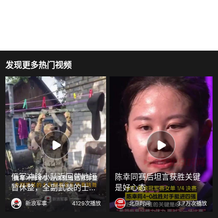
发现更多热门视频
俄军冲锋小队返回营地短
陈幸同赛后坦言获胜关键
暂休整，全副武装的士兵
是好心态
跟着音乐节奏跳舞
新浪军事
4129次播放
北京时间
3.7万次播放