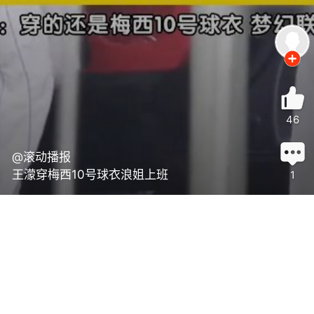
46
@滚动播报
王濛穿梅西10号球衣浪姐上班
1