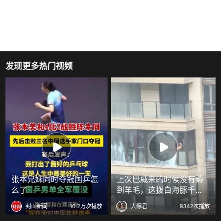
发现更多热门视频
张本兄妹同时夺冠国乒怎
上次巴威来的时候没有薅
么了
到羊毛，这拨白海豚千万
不能放过！
封面新闻
10.2万次播放
大爆君
9342次播放